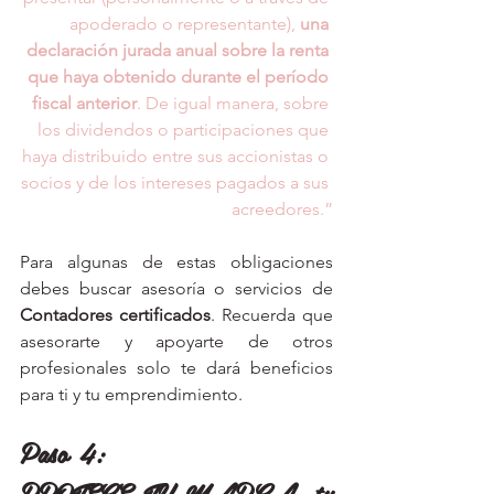
apoderado o representante), 
una 
declaración jurada anual sobre la renta 
que haya obtenido durante el período 
fiscal anterior
. De igual manera, sobre 
los dividendos o participaciones que 
haya distribuido entre sus accionistas o 
socios y de los intereses pagados a sus 
acreedores.”
Para algunas de estas obligaciones 
debes buscar asesoría o servicios de 
Contadores certificados
. Recuerda que 
asesorarte y apoyarte de otros 
profesionales solo te dará beneficios 
para ti y tu emprendimiento. 
Paso 4: 
PROTEGE TU MARCA, tu 