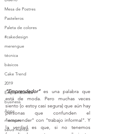
Mesa de Postres
Pasteleros
Paleta de colores
#cakedesign
merengue
técnica
básicos
Cake Trend
2019
“Emprendedor”
 es una palabra que 
Emprendiendo
está de moda. Pero muchas veces 
business
siento (o estoy casi segura) que aún hay 
Apps
personas que confunden el 
"emprender" con "trabajo informal". Y 
macaron
la verdad es que, si no tenemos 
salud mental