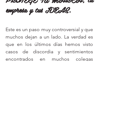
empresa y tus IDEAS.
Este es un paso muy controversial y que 
muchos dejan a un lado. La verdad es 
que en los últimos días hemos visto 
casos de discordia y sentimientos 
encontrados en muchos colegas 
emprendedores. Sea cual sea el caso, 
lo único que te ampara es registrar tu 
marca, registrar tus ideas. Si no 
registras, nada está en papel, y nada ni 
nadie te puede proteger. 
Suena rudo, pero es la realidad. 
Mi recomendación es 
siempre ser fiel a 
tu identidad
 como marca. Y si no la 
tienes bien definida, entonces hay que 