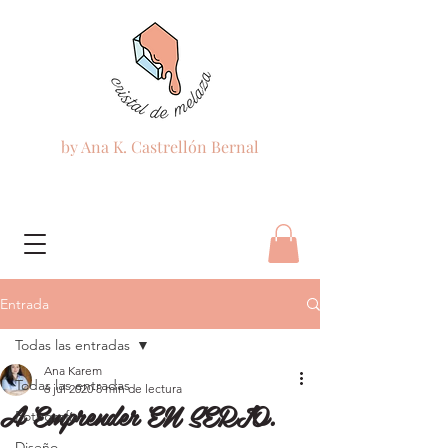
by Ana K. Castrellón Bernal
Entrada
Todas las entradas
Ana Karem
Todas las entradas
6 jul 2020
8 min de lectura
A Emprender EN SERIO.
Fotografía
Diseño